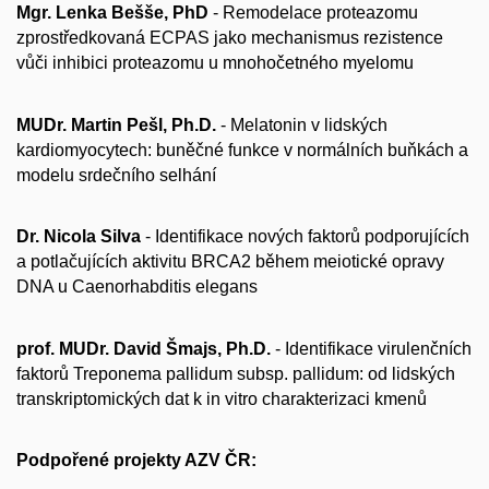
Mgr. Lenka Bešše, PhD
- Remodelace proteazomu
zprostředkovaná ECPAS jako mechanismus rezistence
vůči inhibici proteazomu u mnohočetného myelomu
MUDr. Martin Pešl, Ph.D.
- Melatonin v lidských
kardiomyocytech: buněčné funkce v normálních buňkách a
modelu srdečního selhání
Dr. Nicola Silva
- Identifikace nových faktorů podporujících
a potlačujících aktivitu BRCA2 během meiotické opravy
DNA u Caenorhabditis elegans
prof. MUDr. David Šmajs, Ph.D.
- Identifikace virulenčních
faktorů Treponema pallidum subsp. pallidum: od lidských
transkriptomických dat k in vitro charakterizaci kmenů
Podpořené projekty AZV ČR: