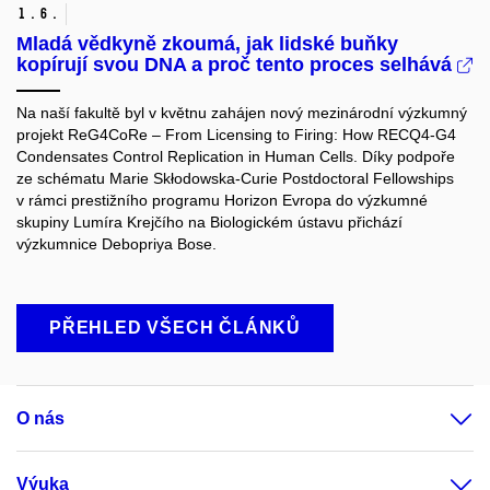
1.
6.
Mladá vědkyně zkoumá, jak lidské buňky
kopírují svou DNA a proč tento proces selhává
Na naší fakultě byl v květnu zahájen nový mezinárodní výzkumný
projekt ReG4CoRe – From Licensing to Firing: How RECQ4-G4
Condensates Control Replication in Human Cells. Díky podpoře
ze schématu Marie Skłodowska-Curie Postdoctoral Fellowships
v rámci prestižního programu Horizon Evropa do výzkumné
skupiny Lumíra Krejčího na Biologickém ústavu přichází
výzkumnice Debopriya Bose.
PŘEHLED VŠECH ČLÁNKŮ
O nás
Výuka