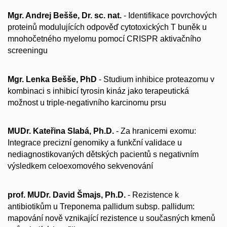
Mgr. Andrej Bešše, Dr. sc. nat.
- Identifikace povrchových
proteinů modulujících odpověď cytotoxických T buněk u
mnohočetného myelomu pomocí CRISPR aktivačního
screeningu
Mgr. Lenka Bešše, PhD
- Studium inhibice proteazomu v
kombinaci s inhibicí tyrosin kináz jako terapeutická
možnost u triple-negativního karcinomu prsu
MUDr. Kateřina Slabá, Ph.D.
- Za hranicemi exomu:
Integrace precizní genomiky a funkční validace u
nediagnostikovaných dětských pacientů s negativním
výsledkem celoexomového sekvenování
prof. MUDr. David Šmajs, Ph.D.
- Rezistence k
antibiotikům u Treponema pallidum subsp. pallidum:
mapování nově vznikající rezistence u současných kmenů