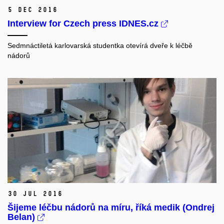
5 Dec 2016
Interview for Czech press IDNES.cz
Sedmnáctiletá karlovarská studentka otevírá dveře k léčbě
nádorů
30 Jul 2016
Šijeme léčbu nádorů na míru, říká medik (Ondrej
Belan)