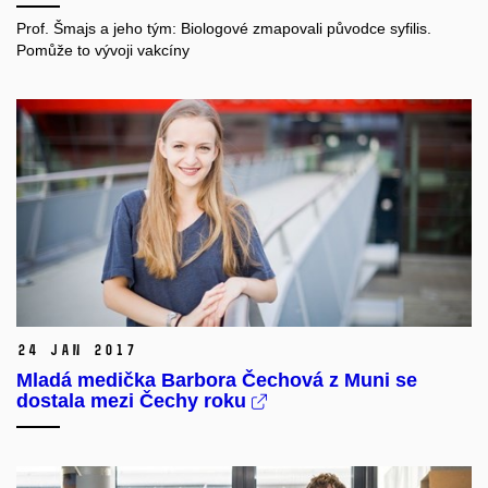
Prof. Šmajs a jeho tým: Biologové zmapovali původce syfilis.
Pomůže to vývoji vakcíny
24 Jan 2017
Mladá medička Barbora Čechová z Muni se
dostala mezi Čechy roku