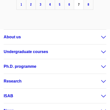
1
2
3
4
5
6
7
8
About us
Undergraduate courses
Ph.D. programme
Research
ISAB