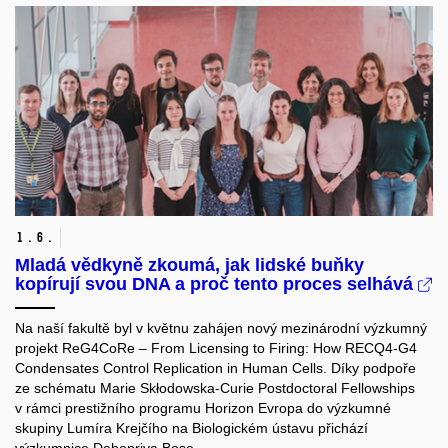
1.
6.
Mladá vědkyně zkoumá, jak lidské buňky
kopírují svou DNA a proč tento proces selhává
Na naší fakultě byl v květnu zahájen nový mezinárodní výzkumný
projekt ReG4CoRe – From Licensing to Firing: How RECQ4-G4
Condensates Control Replication in Human Cells. Díky podpoře
ze schématu Marie Skłodowska-Curie Postdoctoral Fellowships
v rámci prestižního programu Horizon Evropa do výzkumné
skupiny Lumíra Krejčího na Biologickém ústavu přichází
výzkumnice Debopriya Bose.